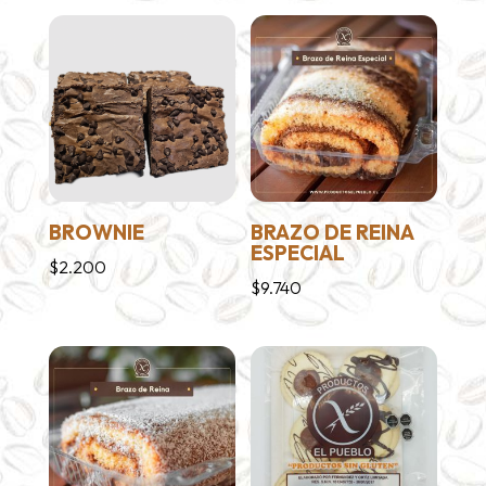
BROWNIE
BRAZO DE REINA
ESPECIAL
$
2.200
$
9.740