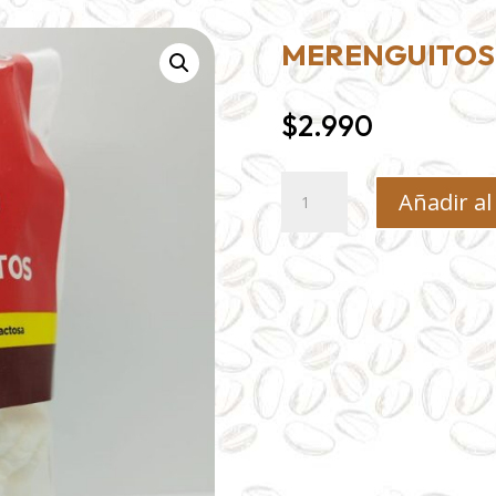
MERENGUITOS
$
2.990
Merenguitos
Añadir al
cantidad