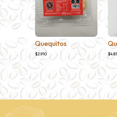
Quequitos
Qu
$
2.910
$
4.8